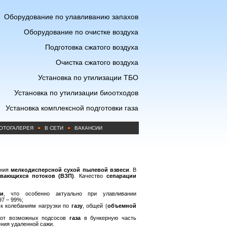
Оборудование по улавливанию запахов
Оборудование по очистке воздуха
Подготовка сжатого воздуха
Очистка сжатого воздуха
Установка по утилизации ТБО
Установка по утилизации биоотходов
Установка комплексной подготовки газа
ОТОГАЛЕРЕЯ
В СЕТИ
ВАКАНСИИ
ания
мелкодисперсной сухой пылевой взвеси
. В
ивающихся потоков (ВЗП)
. Качество
сепарации
и
, что особенно актуально при улавливании
97 – 99%;
к колебаниям нагрузки по
газу
, общей (
объемной
т возможных подсосов
газа
в бункерную часть
ения удаленной сажи.