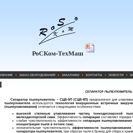
РоСКом-ТехМаш
ОВАНИЕ
ЗАКАЗ ОБОРУДОВАНИЯ
ЗАКАЗЧИКИ
КОНТАКТЫ
НОВОСТИ
Ф
СЕПАРАТОР ПЫЛЕУЛОВИТЕЛЬ
Сепаратор пылеуловитель – СЦВ-5П (СЦВ-8П)
предназначен для улавлив
пылеуловителе
используется
технология инерционных встречных закруч
(пылеулавливания)
отличается следующими особенностями:
высокой степенью улавливания частиц тонкодисперсной пыл
мелкодисперсной сажи
. Эффективность
сепарации
составляет порядка 
слабая чувствительность эффективности
сепарации пылеулавливания
концентрации пыли в потоке газа
);
незначительная чувствительность
эффективности пылеулавливания
о
сепаратора пылеуловителя
, при сбросах пыли в бункер для сбора и хран