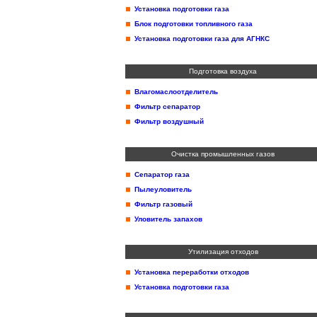
Установка подготовки газа
Блок подготовки топливного газа
Установка подготовки газа для АГНКС
Подготовка воздуха
Влагомаслоотделитель
Фильтр сепаратор
Фильтр воздушный
Очистка промышленных газов
Сепаратор газа
Пылеуловитель
Фильтр газовый
Уловитель запахов
Утилизация отходов
Установка переработки отходов
Установка подготовки газа