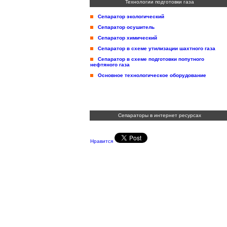
Технологии подготовки газа
Сепаратор экологический
Сепаратор осушитель
Сепаратор химический
Сепаратор в схеме утилизации шахтного газа
Сепаратор в схеме подготовки попутного
нефтяного газа
Основное технологическое оборудование
Сепараторы в интернет ресурсах
Нравится